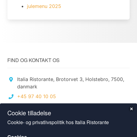
julemenu 2025
FIND OG KONTAKT OS
Italia Ristorante, Brotorvet 3, Holstebro, 7500,
danmark
+45 97 40 10 05
italia@italiaholstebro.dk
Cookie tilladelse
ÅBNINGSTIDER
Cookie- og privatlivspolitik hos Italia Ristorante