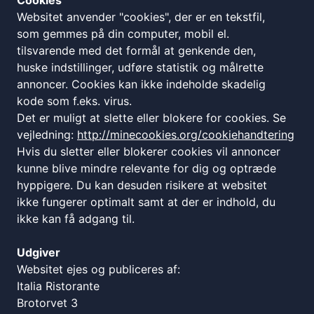
Cookies
Mandag
Lukket
Websitet anvender "cookies", der er en tekstfil,
Tirsdag
17:00 - 22:00
som gemmes på din computer, mobil el.
tilsvarende med det formål at genkende den,
Onsdag
17:00 - 22:00
huske indstillinger, udføre statistik og målrette
Torsdag
17:00 - 22:00
annoncer. Cookies kan ikke indeholde skadelig
Fredag - Lørdag
12:00 - 15: 00 | Lukket | 17:00 - 22:00
kode som f.eks. virus.
Det er muligt at slette eller blokere for cookies. Se
Søndag
17:00 - 22:00
vejledning:
http://minecookies.org/cookiehandtering
Køkken lukker alle dage kl. 21:00
Hvis du sletter eller blokerer cookies vil annoncer
kunne blive mindre relevante for dig og optræde
SIDENS INDHOLD
hyppigere. Du kan desuden risikere at websitet
ikke fungerer optimalt samt at der er indhold, du
ikke kan få adgang til.
Sitemap
cookie -og privatlivspolitik
Udgiver
Websitet ejes og publiceres af:
CVR: 10873886
Italia Ristorante
Brotorvet 3
FIND OS HER